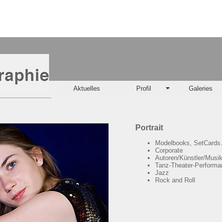
Aktuelles
Profil
Galeries
Portrait
Modelbooks, SetCards.
Corporate
Autoren/Künstler/Musik
Tanz-Theater-Performa
Jazz
Rock and Roll