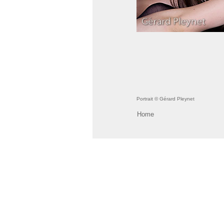
Portrait © Gérard Pleynet
Home